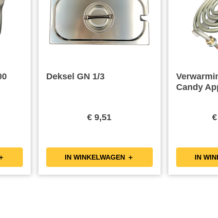
00
Deksel GN 1/3
Verwarmi
Candy Ap
€ 9,51
€
KELWAGEN ＋
IN WINKELWAGEN ＋