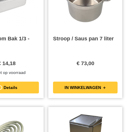
m Bak 1/3 -
Stroop / Saus pan 7 liter
€ 14,18
€ 73,00
iet op voorraad
Details
IN WINKELWAGEN ＋