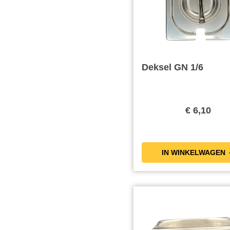
Deksel GN 1/6
€ 6,10
IN WIN