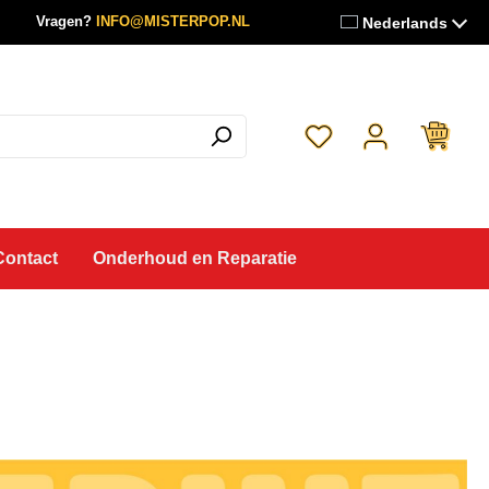
Vragen?
INFO@MISTERPOP.NL
Nederlands
Je hebt 0 items op je 
Contact
Onderhoud en Reparatie