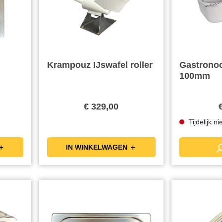
Krampouz IJswafel roller
Gastronoo
100mm
€ 329,00
Tijdelijk n
KELWAGEN ＋
IN WINKELWAGEN ＋