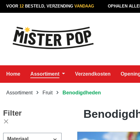
VOOR
12
BESTELD, VERZENDING
VANDAAG
OPHALEN ALLE
naar de hoofdinhoud
Ga naar de zoekopdracht
Ga naar de hoofdnavigatie
Home
Assortiment
Verzendkosten
Opening
Assortiment
Fruit
Benodigdheden
Benodigd
Filter
Materiaal