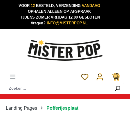
VOOR
12
BESTELD, VERZENDING
VANDAAG
Ga naar de hoofdinhoud
OPHALEN ALLEEN OP AFSPRAAK
TIJDENS ZOMER VRIJDAG 12.00 GESLOTEN
Vragen?
INFO@MISTERPOP.NL
Je hebt 0 items op je 
Landing Pages
Poffertjesplaat