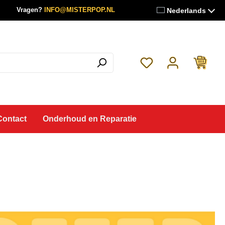
Vragen?
INFO@MISTERPOP.NL
Nederlands
Je hebt 0 items op je 
Contact
Onderhoud en Reparatie