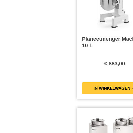
Planeetmenger Mac
10 L
€ 883,00
IN WIN