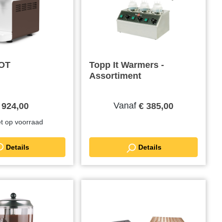
OT
Topp It Warmers -
Assortiment
Vanaf
 924,00
€ 385,00
iet op voorraad
Details
Details