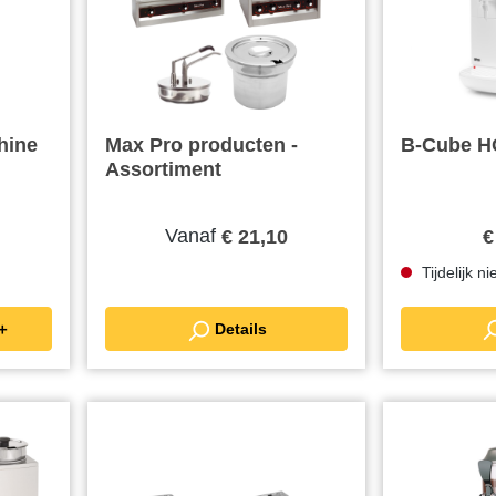
hine
Max Pro producten -
B-Cube H
Assortiment
Vanaf
€ 21,10
€
Tijdelijk n
KELWAGEN ＋
Details