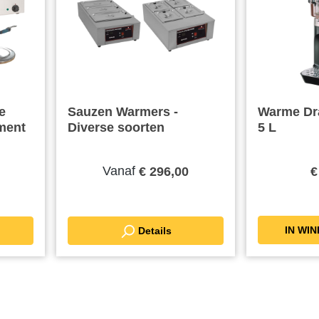
e
Sauzen Warmers -
Warme Dr
iment
Diverse soorten
5 L
Vanaf
€ 296,00
€
Details