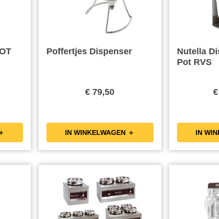
HOT
Poffertjes Dispenser
Nutella D
Pot RVS
€ 79,50
€
KELWAGEN ＋
IN WINKELWAGEN ＋