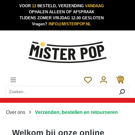
VOOR
12
BESTELD, VERZENDING
VANDAAG
Ga naar de hoofdinhoud
OPHALEN ALLEEN OP AFSPRAAK
TIJDENS ZOMER VRIJDAG 12.00 GESLOTEN
Vragen?
INFO@MISTERPOP.NL
Je hebt 0 items op je 
Over ons
Verzenden, bestellen en retourneren
Welkom bij onze online