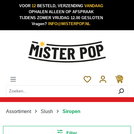
VOOR
12
BESTELD, VERZENDING
VANDAAG
Ga naar de hoofdinhoud
OPHALEN ALLEEN OP AFSPRAAK
TIJDENS ZOMER VRIJDAG 12.00 GESLOTEN
Vragen?
INFO@MISTERPOP.NL
Je hebt 0 items op je 
Assortiment
Slush
Siropen
Filter