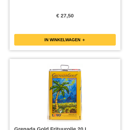
€ 27,50
IN WINKELWAGEN ＋
Grenada Gold Frituurolie 20 L