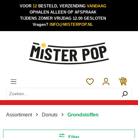
VOOR
12
BESTELD, VERZENDING
VANDAAG
Ga naar de hoofdinhoud
OPHALEN ALLEEN OP AFSPRAAK
TIJDENS ZOMER VRIJDAG 12.00 GESLOTEN
Vragen?
INFO@MISTERPOP.NL
Je hebt 0 items op je 
Assortiment
Donuts
Grondstoffen
Filter