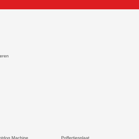
neren
otdog Machine
Poffertjesplaat