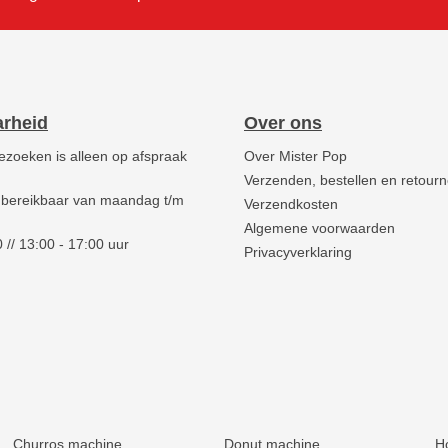
arheid
Over ons
ezoeken is alleen op afspraak
Over Mister Pop
Verzenden, bestellen en retour
 bereikbaar van maandag t/m
Verzendkosten
Algemene voorwaarden
 // 13:00 - 17:00 uur
Privacyverklaring
Churros machine
Donut machine
H