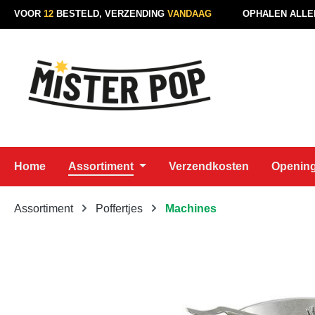
VOOR
12
BESTELD, VERZENDING
VANDAAG
OPHALEN ALLE
naar de hoofdinhoud
Ga naar de zoekopdracht
Ga naar de hoofdnavigatie
Home
Assortiment
Verzendkosten
Opening
Assortiment
Poffertjes
Machines
Afbeeldingengalerij overslaan