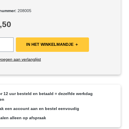
tnummer:
208005
rijs:
,50
IN HET WINKELMANDJE ＋
oegen aan verlanglijst
r 12 uur besteld en betaald = dezelfde werkdag
en
k een account aan en bestel eenvoudig
alen alleen op afspraak