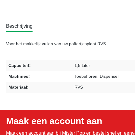
Beschrijving
Voor het makkelijk vullen van uw poffertjesplaat RVS
Capaciteit:
1,5 Liter
Machines:
Toebehoren, Dispenser
Materiaal:
RVS
Maak een account aan
Maak een account aan bij Mister Pop en bestel snel en eenvo