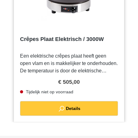
Crêpes Plaat Elektrisch / 3000W
Een elektrische crêpes plaat heeft geen
open vlam en is makkelijker te onderhouden.
De temperatuur is door de elektrische
thermostaat betrouwbaar. U kunt zo
€ 505,00
opstarten en gaan bakken. Daarvoor heeft u
Tijdelijk niet op voorraad
alleen toegang nodig tot een
stroomaansluiting. Voor deze machine heeft
Mister Pop een eigen mix! Meer informatie
Details
over deze mix vindt u in de rubriek
grondstoffen.Geen voorraad wel interesse?
Neem contact met ons op als het product niet
op voorraad is. Wij informeren u dan over de