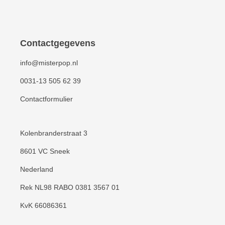
levertijd en kunnen eventueel een
reservering voor u aanmaken. Vraag hier
naar de levertijd
Contactgegevens
info@misterpop.nl
0031-13 505 62 39
Contactformulier
Kolenbranderstraat 3
8601 VC Sneek
Nederland
Rek NL98 RABO 0381 3567 01
KvK 66086361