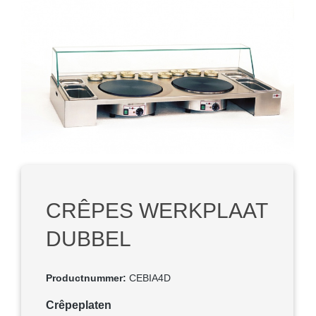
Afbeeldingengalerij overslaan
CRÊPES WERKPLAAT
DUBBEL
Productnummer:
CEBIA4D
Selecteer
Crêpeplaten