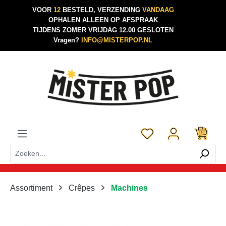
VOOR
12
BESTELD, VERZENDING
VANDAAG
Ga naar de hoofdinhoud
OPHALEN ALLEEN OP AFSPRAAK
TIJDENS ZOMER VRIJDAG 12.00 GESLOTEN
Vragen?
INFO@MISTERPOP.NL
Je hebt 0 items op je 
Assortiment
Crêpes
Machines