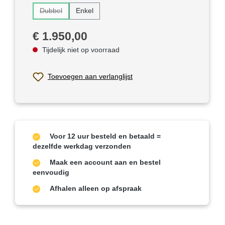
Dubbel
Enkel
(Deze optie is momenteel niet beschikbaar.)
Normale prijs:
€ 1.950,00
Tijdelijk niet op voorraad
Toevoegen aan verlanglijst
Voor 12 uur besteld en betaald =
dezelfde werkdag verzonden
Maak een account aan en bestel
eenvoudig
Afhalen alleen op afspraak