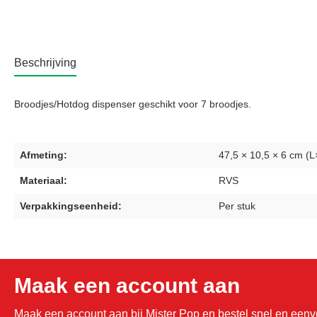
Beschrijving
Broodjes/Hotdog dispenser geschikt voor 7 broodjes.
Afmeting:
47,5 × 10,5 × 6 cm (
Materiaal:
RVS
Verpakkingseenheid:
Per stuk
Maak een account aan
Maak een account aan bij Mister Pop en bestel snel en eenvo