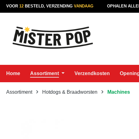
VOOR
12
BESTELD, VERZENDING
VANDAAG
OPHALEN ALLE
naar de hoofdinhoud
Ga naar de zoekopdracht
Ga naar de hoofdnavigatie
Home
Assortiment
Verzendkosten
Opening
Assortiment
Hotdogs & Braadworsten
Machines
Afbeeldingengalerij overslaan