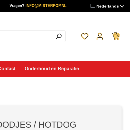
Vragen?
INFO@MISTERPOP.NL
Nederlands
Je hebt 0 items op je 
Contact
Onderhoud en Reparatie
ODJES / HOTDOG