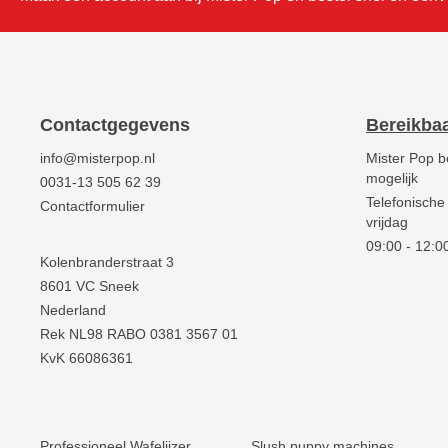
Contactgegevens
Bereikba
info@misterpop.nl
Mister Pop b
mogelijk
0031-13 505 62 39
Telefonische
Contactformulier
vrijdag
09:00 - 12:00
Kolenbranderstraat 3
8601 VC Sneek
Nederland
Rek NL98 RABO 0381 3567 01
KvK 66086361
Professioneel Wafelijzer
Slush puppy machines