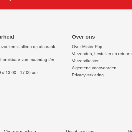
arheid
Over ons
ezoeken is alleen op afspraak
Over Mister Pop
Verzenden, bestellen en retour
 bereikbaar van maandag t/m
Verzendkosten
Algemene voorwaarden
 // 13:00 - 17:00 uur
Privacyverklaring
Churros machine
Donut machine
H