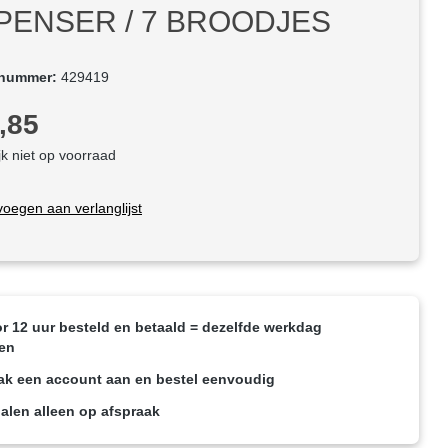
PENSER / 7 BROODJES
tnummer:
429419
rijs:
,85
ijk niet op voorraad
oegen aan verlanglijst
r 12 uur besteld en betaald = dezelfde werkdag
en
k een account aan en bestel eenvoudig
alen alleen op afspraak