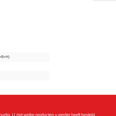
L×B×H)
udig. U ziet welke producten u eerder heeft besteld.