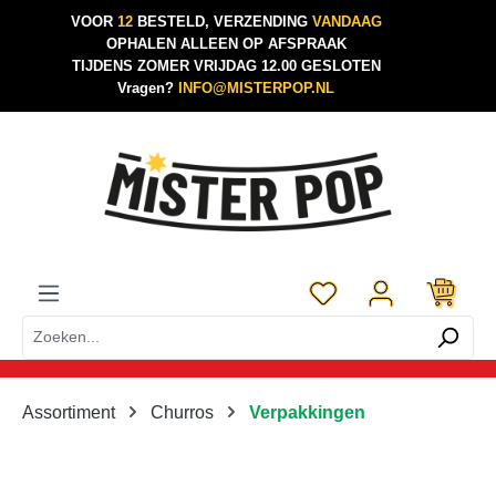
VOOR
12
BESTELD, VERZENDING
VANDAAG
Ga naar de hoofdinhoud
OPHALEN ALLEEN OP AFSPRAAK
TIJDENS ZOMER VRIJDAG 12.00 GESLOTEN
Vragen?
INFO@MISTERPOP.NL
Je hebt 0 items op je 
Assortiment
Churros
Verpakkingen