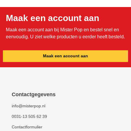
foodtrucks, evenementen en horeca die
kwaliteit én uitstraling willen combineren.
Maak een account aan
Maak een account aan bij Mister Pop en bestel snel en
eenvoudig. U ziet welke producten u eerder heeft besteld.
Maak een account aan
Contactgegevens
info@misterpop.nl
0031-13 505 62 39
Contactformulier