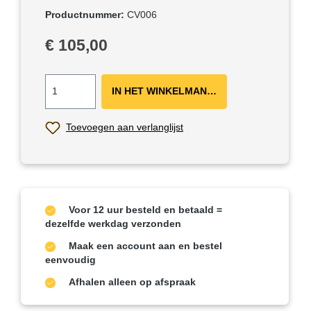
Productnummer:
CV006
Normale prijs:
€ 105,00
IN HET WINKELMANDJE ＋
Toevoegen aan verlanglijst
Voor 12 uur besteld en betaald =
dezelfde werkdag verzonden
Maak een account aan en bestel
eenvoudig
Afhalen alleen op afspraak