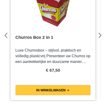
Churros Box 2 in 1
Luxe Churrosbox – stijlvol, praktisch en
volledig plasticvrij Presenteer uw Churros op
een aantrekkelijke en duurzame manier.
Deze luxe Churrosbox is fullcolour bedrukt
€ 67,50
en voorzien van een handig ingebouwd
sausbakje – Zo blijven de Churros lekker
knapperig. Kenmerken: Volledig
plasticvrijFullcolour bedrukt voor een
IN WINKELWAGEN ＋
opvallende uitstralingIngebouwd sausbakje
voor extra gebruiksgemakPerfect voor