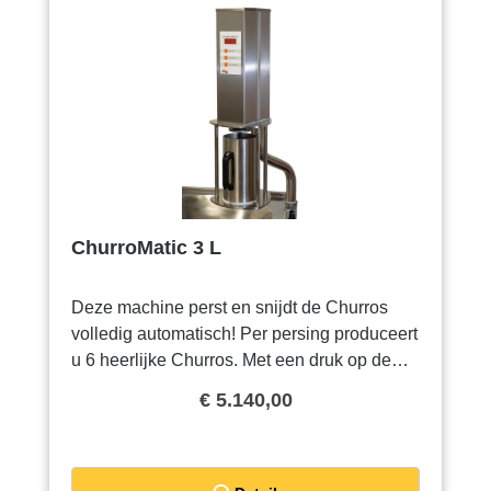
ChurroMatic 3 L
Deze machine perst en snijdt de Churros
volledig automatisch! Per persing produceert
u 6 heerlijke Churros. Met een druk op de
middelste knop veranderd u eenvoudig het
€ 5.140,00
aantal porties Churros. Ook de lengte van de
Churros kunt u naar uw eigen wensen
aanpassen. U varieert eenvoudig tussen