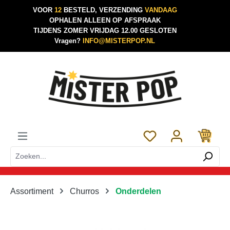
VOOR
12
BESTELD, VERZENDING
VANDAAG
Ga naar de hoofdinhoud
OPHALEN ALLEEN OP AFSPRAAK
TIJDENS ZOMER VRIJDAG 12.00 GESLOTEN
Vragen?
INFO@MISTERPOP.NL
Je hebt 0 items op je 
Assortiment
Churros
Onderdelen