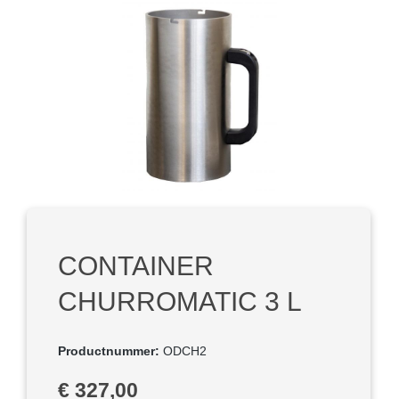
Afbeeldingengalerij overslaan
CONTAINER
CHURROMATIC 3 L
Productnummer:
ODCH2
Normale prijs:
€ 327,00