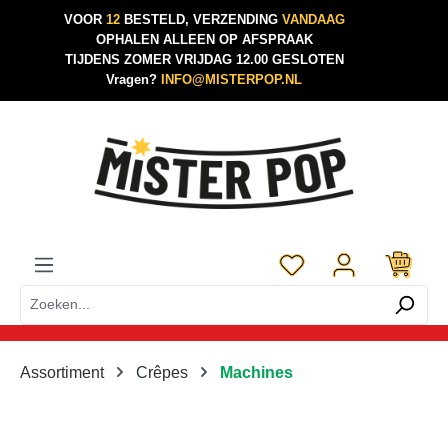
VOOR
12
BESTELD, VERZENDING
VANDAAG
Ga naar de hoofdinhoud
OPHALEN ALLEEN OP AFSPRAAK
TIJDENS ZOMER VRIJDAG 12.00 GESLOTEN
Vragen?
INFO@MISTERPOP.NL
Je hebt 0 items op je 
Assortiment
Crêpes
Machines