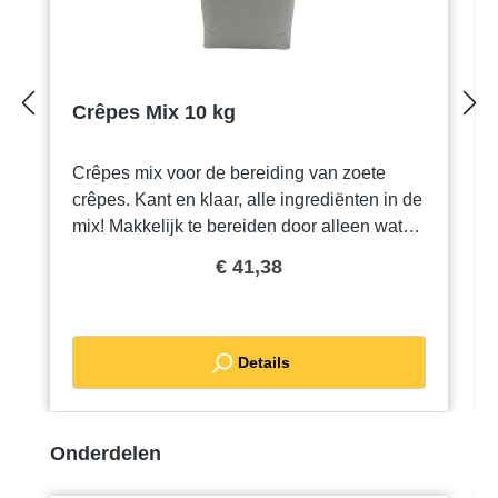
Crêpes Mix 10 kg
Crêpes mix voor de bereiding van zoete
crêpes. Kant en klaar, alle ingrediënten in de
mix! Makkelijk te bereiden door alleen water
toe te voegen. Bestel een pallet en ontvang
€ 41,38
korting
Details
Productgalerij overslaan
Onderdelen