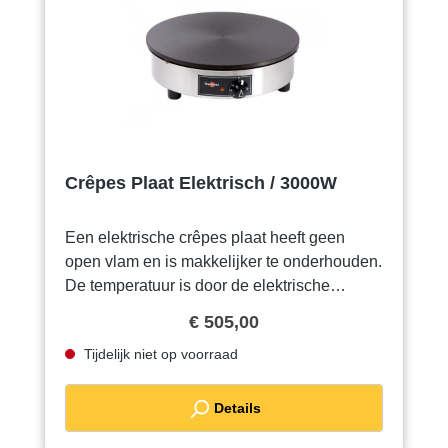
Crêpes Plaat Elektrisch / 3000W
Een elektrische crêpes plaat heeft geen
open vlam en is makkelijker te onderhouden.
De temperatuur is door de elektrische
thermostaat betrouwbaar. U kunt zo
€ 505,00
opstarten en gaan bakken. Daarvoor heeft u
Tijdelijk niet op voorraad
alleen toegang nodig tot een
stroomaansluiting. Voor deze machine heeft
Mister Pop een eigen mix! Meer informatie
Details
over deze mix vindt u in de rubriek