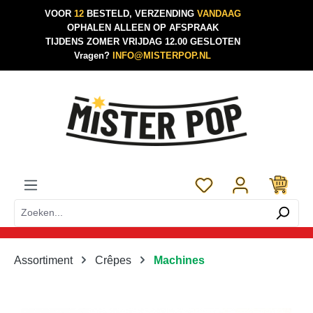
VOOR
12
BESTELD, VERZENDING
VANDAAG
Ga naar de hoofdinhoud
OPHALEN ALLEEN OP AFSPRAAK
TIJDENS ZOMER VRIJDAG 12.00 GESLOTEN
Vragen?
INFO@MISTERPOP.NL
Je hebt 0 items op je 
Assortiment
Crêpes
Machines