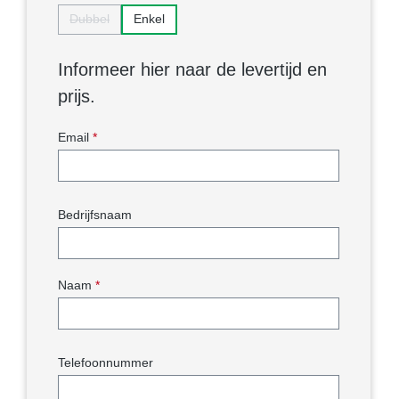
Dubbel
Enkel
(Deze optie is momenteel niet beschikbaar.)
Informeer hier naar de levertijd en
prijs.
Email
*
Bedrijfsnaam
Naam
*
Telefoonnummer