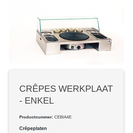
Afbeeldingengalerij overslaan
CRÊPES WERKPLAAT
- ENKEL
Productnummer:
CEBIA4E
Selecteer
Crêpeplaten