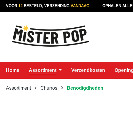
VOOR
12
BESTELD, VERZENDING
VANDAAG
OPHALEN ALLE
naar de hoofdinhoud
Ga naar de zoekopdracht
Ga naar de hoofdnavigatie
Home
Assortiment
Verzendkosten
Opening
Assortiment
Churros
Benodigdheden
Afbeeldingengalerij overslaan