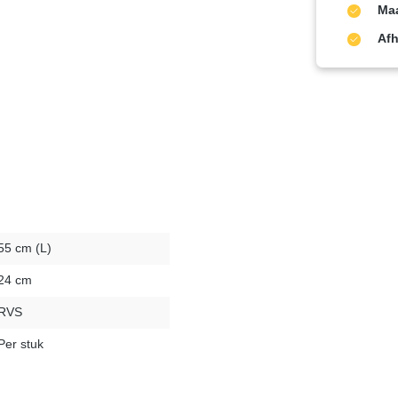
Maa
Afh
55 cm (L)
24 cm
RVS
Per stuk