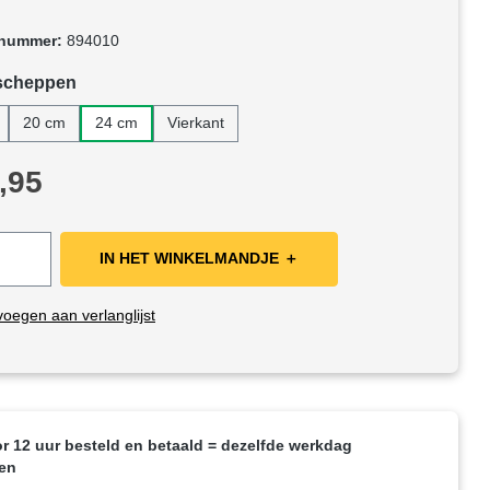
tnummer:
894010
eer
rscheppen
20 cm
24 cm
Vierkant
rijs:
,95
IN HET WINKELMANDJE ＋
oegen aan verlanglijst
r 12 uur besteld en betaald = dezelfde werkdag
en