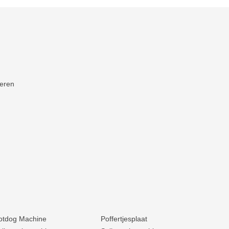
neren
otdog Machine
Poffertjesplaat