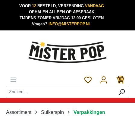
VOOR
12
BESTELD, VERZENDING
VANDAAG
Ga naar de hoofdinhoud
OPHALEN ALLEEN OP AFSPRAAK
TIJDENS ZOMER VRIJDAG 12.00 GESLOTEN
Vragen?
INFO@MISTERPOP.NL
Je hebt 0 items op je 
Assortiment
Suikerspin
Verpakkingen