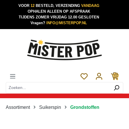
VOOR
12
BESTELD, VERZENDING
VANDAAG
Ga naar de hoofdinhoud
OPHALEN ALLEEN OP AFSPRAAK
TIJDENS ZOMER VRIJDAG 12.00 GESLOTEN
Vragen?
INFO@MISTERPOP.NL
Je hebt 0 items op je 
Assortiment
Suikerspin
Grondstoffen