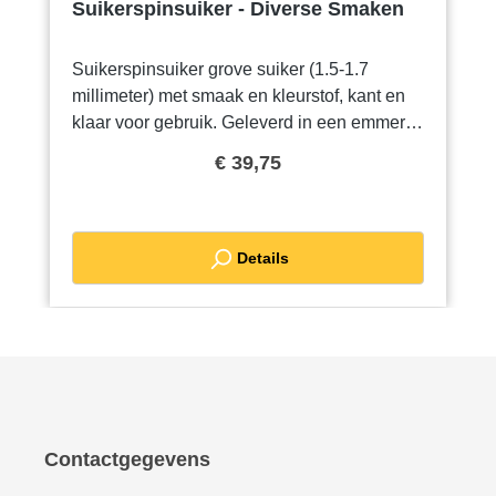
Suikerspinsuiker - Diverse Smaken
Suikerspinsuiker grove suiker (1.5-1.7
millimeter) met smaak en kleurstof, kant en
klaar voor gebruik. Geleverd in een emmer
van 12,5 kilo. Met de grove suiker maakt u
€ 39,75
de luchtigste suikerspin en verlengt u de
levensduur van de verwarmingselementen
van de
suikerspinmachine.Bereidingsadvies:Hoe
Details
groter u de suikerspin maakt, hoe meer
suiker u nodig heeft. Voor een suikerspin van
gemiddelde grootte heeft u 15 à 20 gram
suiker nodig. Uit een kilo suikerspinsuiker
haalt u ongeveer 50 tot 65 suikerspinnen.
Wij adviseren u suikerspinsuiker te
gebruiken. Gewone suiker is te fijn voor een
Contactgegevens
suikerspinmachine en smelt te vroeg,
waardoor er geen luchtige suikerspin