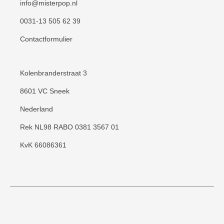
info@misterpop.nl
ontstaat en uw suikerspinmachine verstopt
0031-13 505 62 39
kan raken.Assortiment:Aardbei - RozeAppel
- Groen Banaan - Geel Bosbes - BlauwSinas
Contactformulier
- OranjeHeksendrop - Grijs
Kolenbranderstraat 3
8601 VC Sneek
Nederland
Rek NL98 RABO 0381 3567 01
KvK 66086361