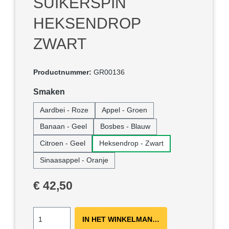
SUIKERSPIN
HEKSENDROP
ZWART
Productnummer:
GR00136
Selecteer
Smaken
Aardbei - Roze
Appel - Groen
Banaan - Geel
Bosbes - Blauw
Citroen - Geel
Heksendrop - Zwart
Sinaasappel - Oranje
Normale prijs:
€ 42,50
IN HET WINKELMANDJE ＋