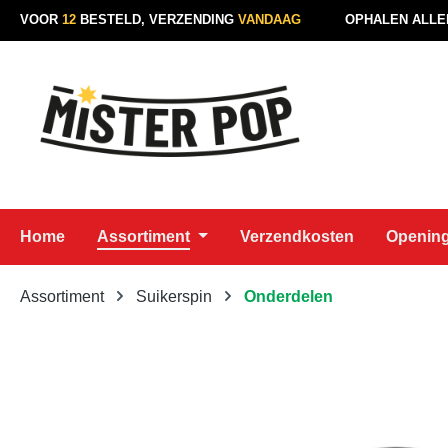
VOOR
12
BESTELD, VERZENDING
VANDAAG
OPHALEN ALLE
naar de hoofdinhoud
Ga naar de zoekopdracht
Ga naar de hoofdnavigatie
Home
Assortiment
Verzendkosten
Opening
Assortiment
Suikerspin
Onderdelen
Afbeeldingengalerij overslaan