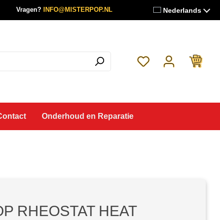
Vragen?
INFO@MISTERPOP.NL
Nederlands
Je hebt 0 items op je 
Contact
Onderhoud en Reparatie
P RHEOSTAT HEAT