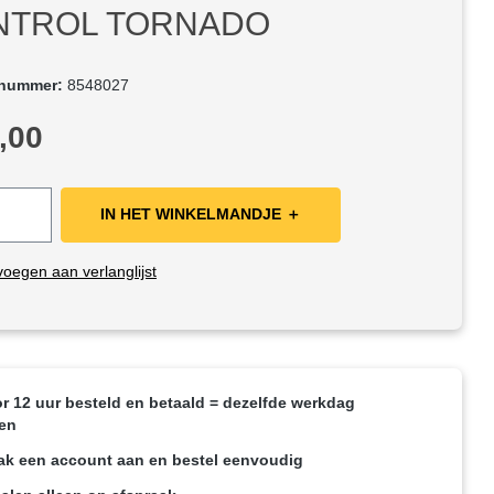
NTROL TORNADO
tnummer:
8548027
rijs:
,00
IN HET WINKELMANDJE ＋
oegen aan verlanglijst
r 12 uur besteld en betaald = dezelfde werkdag
en
k een account aan en bestel eenvoudig