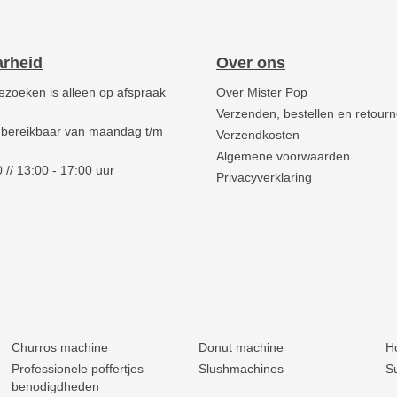
arheid
Over ons
ezoeken is alleen op afspraak
Over Mister Pop
Verzenden, bestellen en retour
 bereikbaar van maandag t/m
Verzendkosten
Algemene voorwaarden
 // 13:00 - 17:00 uur
Privacyverklaring
Churros machine
Donut machine
H
Professionele poffertjes
Slushmachines
S
benodigdheden