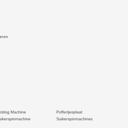
neren
otdog Machine
Poffertjesplaat
uikerspinmachine
Suikerspinmachines