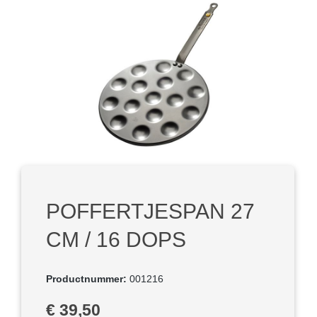
Afbeeldingengalerij overslaan
POFFERTJESPAN 27
CM / 16 DOPS
Productnummer:
001216
Normale prijs:
€ 39,50