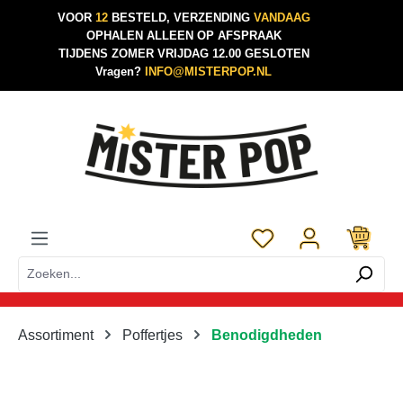
VOOR
12
BESTELD, VERZENDING
VANDAAG
Ga naar de hoofdinhoud
OPHALEN ALLEEN OP AFSPRAAK
TIJDENS ZOMER VRIJDAG 12.00 GESLOTEN
Vragen?
INFO@MISTERPOP.NL
Je hebt 0 items op je 
Assortiment
Poffertjes
Benodigdheden