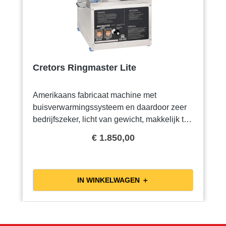
Cretors Ringmaster Lite
Amerikaans fabricaat machine met
buisverwarmingssysteem en daardoor zeer
bedrijfszeker, licht van gewicht, makkelijk te
vervoeren, ideale verhuurmachine. Watt
€ 1.850,00
Machine wordt geleverd inclusief whirlgrip
en spinpan van Ø 65 cm.
IN WINKELWAGEN ＋