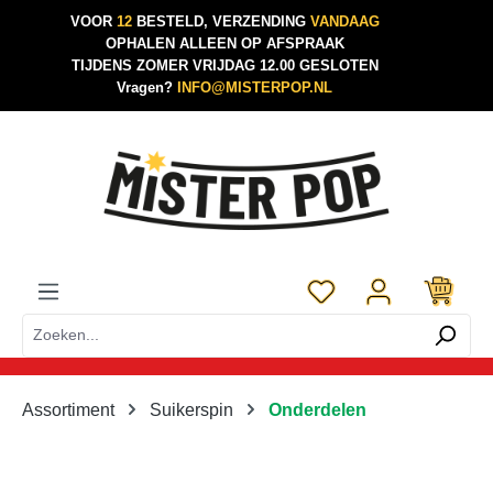
VOOR
12
BESTELD, VERZENDING
VANDAAG
Ga naar de hoofdinhoud
OPHALEN ALLEEN OP AFSPRAAK
TIJDENS ZOMER VRIJDAG 12.00 GESLOTEN
Vragen?
INFO@MISTERPOP.NL
Je hebt 0 items op je 
Assortiment
Suikerspin
Onderdelen