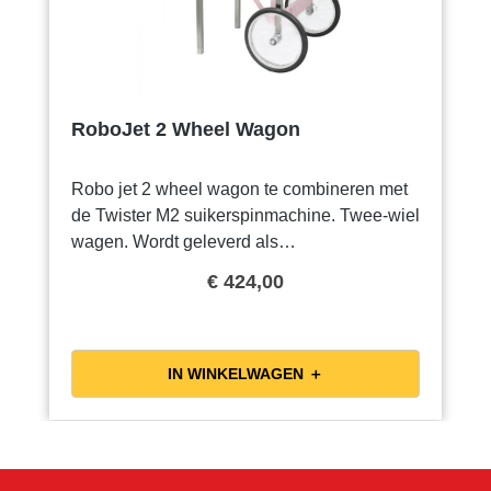
RoboJet 2 Wheel Wagon
Robo jet 2 wheel wagon te combineren met
de Twister M2 suikerspinmachine. Twee-wiel
wagen. Wordt geleverd als
zelfbouwpakket.Afmetingen: 113 x 73 x 77
€ 424,00
cmGewicht: 15 kilogramKleur: Roze
IN WINKELWAGEN ＋