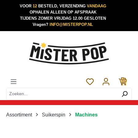
VOOR
12
BESTELD, VERZENDING
VANDAAG
Ga naar de hoofdinhoud
OPHALEN ALLEEN OP AFSPRAAK
TIJDENS ZOMER VRIJDAG 12.00 GESLOTEN
Vragen?
INFO@MISTERPOP.NL
Je hebt 0 items op je 
Assortiment
Suikerspin
Machines