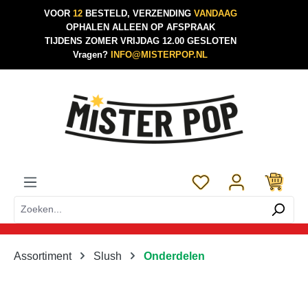
VOOR
12
BESTELD, VERZENDING
VANDAAG
Ga naar de hoofdinhoud
OPHALEN ALLEEN OP AFSPRAAK
TIJDENS ZOMER VRIJDAG 12.00 GESLOTEN
Vragen?
INFO@MISTERPOP.NL
Je hebt 0 items op je 
Assortiment
Slush
Onderdelen