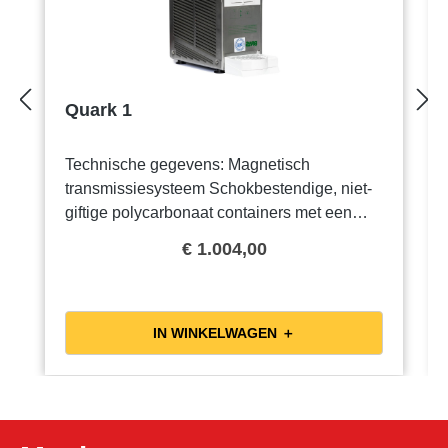
Quark 1
Technische gegevens: Magnetisch
transmissiesysteem Schokbestendige, niet-
giftige polycarbonaat containers met een
inhoud van 6 liter Roestvrijstalen
€ 1.004,00
behuizing Hermetisch afgesloten
koelsysteem Beveiligingen: Roerwerk stopt
bij openen deksel Drukschakelaar beveiligd
tegen overbelasting Condensatie
IN WINKELWAGEN ＋
filter Thermostaten geschikt voor gekoelde
dranken en nachtmodus Geluidsniveau
minder dan 70 dB (A) Voor deze machine
heeft Mister Pop zijn eigen siropen in