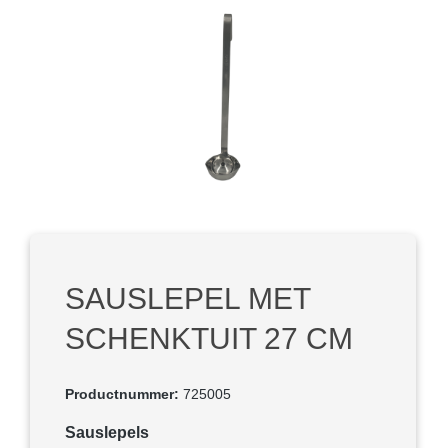
Afbeeldingengalerij overslaan
SAUSLEPEL MET
SCHENKTUIT 27 CM
Productnummer:
725005
Selecteer
Sauslepels