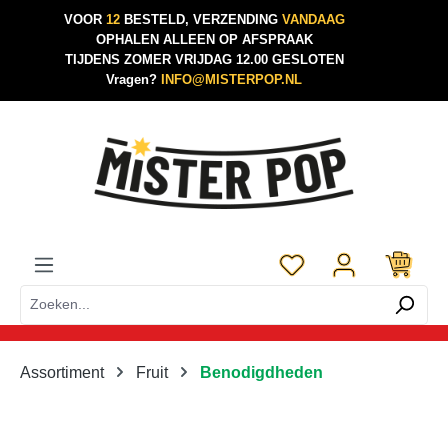
VOOR
12
BESTELD, VERZENDING
VANDAAG
Ga naar de hoofdinhoud
OPHALEN ALLEEN OP AFSPRAAK
TIJDENS ZOMER VRIJDAG 12.00 GESLOTEN
Vragen?
INFO@MISTERPOP.NL
Je hebt 0 items op je 
Assortiment
Fruit
Benodigdheden