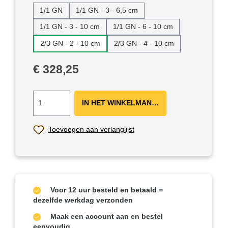
1/1 GN
1/1 GN - 3 - 6,5 cm
1/1 GN - 3 - 10 cm
1/1 GN - 6 - 10 cm
2/3 GN - 2 - 10 cm
2/3 GN - 4 - 10 cm
Normale prijs:
€ 328,25
IN HET WINKELMANDJE ＋
Toevoegen aan verlanglijst
Voor 12 uur besteld en betaald =
dezelfde werkdag verzonden
Maak een account aan en bestel
eenvoudig