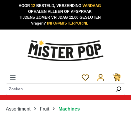
VOOR
12
BESTELD, VERZENDING
VANDAAG
Ga naar de hoofdinhoud
OPHALEN ALLEEN OP AFSPRAAK
TIJDENS ZOMER VRIJDAG 12.00 GESLOTEN
Vragen?
INFO@MISTERPOP.NL
Je hebt 0 items op je 
Assortiment
Fruit
Machines