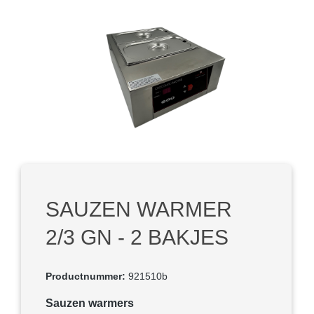
Afbeeldingengalerij overslaan
SAUZEN WARMER
2/3 GN - 2 BAKJES
Productnummer:
921510b
Selecteer
Sauzen warmers