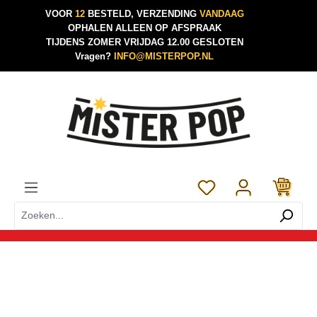
VOOR
12
BESTELD, VERZENDING
VANDAAG
Ga naar de hoofdinhoud
OPHALEN ALLEEN OP AFSPRAAK
TIJDENS ZOMER VRIJDAG 12.00 GESLOTEN
Vragen?
INFO@MISTERPOP.NL
Je hebt 0 items op je 
Afbeeldingengalerij overslaan