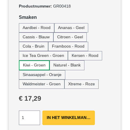
Productnummer:
GR00418
Selecteer
Smaken
Aardbei - Rood
Ananas - Geel
Cassis - Blauw
Citroen - Geel
Cola - Bruin
Framboos - Rood
Ice Tea Green - Groen
Kersen - Rood
Kiwi - Groen
Naturel - Blank
Sinaasappel - Oranje
Waldmeister - Groen
Xtreme - Roze
Normale prijs:
€ 17,29
IN HET WINKELMANDJE ＋