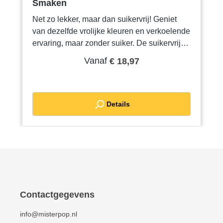
Smaken
Net zo lekker, maar dan suikervrij! Geniet
van dezelfde vrolijke kleuren en verkoelende
ervaring, maar zonder suiker. De suikervrije
Kings Ice slush is perfect voor iedere
Vanaf
€ 18,97
slushmachine en verkrijgbaar in diverse
populaire smaken en kleuren. U herkent de
suikervrije slush aan de witte dop. Dezelfde
frisse smaakbeleving, maar een stuk
Details
bewuster!
Contactgegevens
info@misterpop.nl