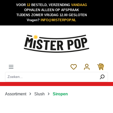
VOOR
12
BESTELD, VERZENDING
VANDAAG
Ga naar de hoofdinhoud
OPHALEN ALLEEN OP AFSPRAAK
TIJDENS ZOMER VRIJDAG 12.00 GESLOTEN
Vragen?
INFO@MISTERPOP.NL
Je hebt 0 items op je 
Assortiment
Slush
Siropen