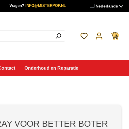
Vragen?
INFO@MISTERPOP.NL
Nederlands
Je hebt 0 items op je 
Contact
Onderhoud en Reparatie
AY VOOR BETTER BOTER