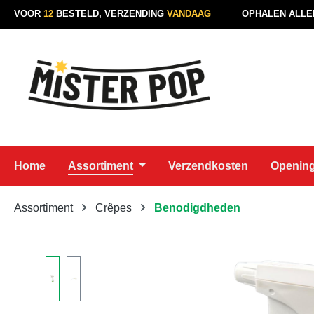
VOOR
12
BESTELD, VERZENDING
VANDAAG
OPHALEN ALLE
naar de hoofdinhoud
Ga naar de zoekopdracht
Ga naar de hoofdnavigatie
Home
Assortiment
Verzendkosten
Opening
Assortiment
Crêpes
Benodigdheden
Afbeeldingengalerij overslaan