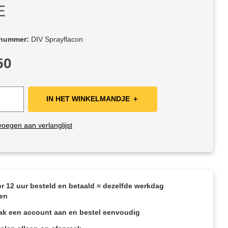
E
tnummer:
DIV Sprayflacon
rijs:
50
IN HET WINKELMANDJE ＋
oegen aan verlanglijst
r 12 uur besteld en betaald = dezelfde werkdag
en
k een account aan en bestel eenvoudig