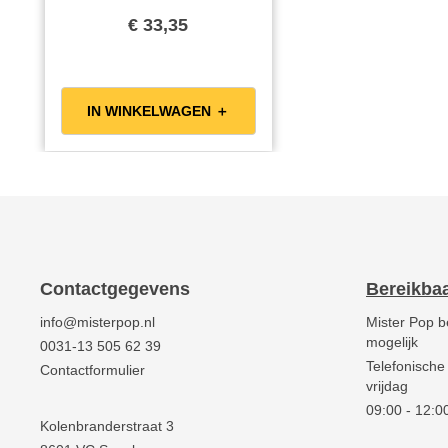
Better bakolie is een
€ 33,35
volledig plantaardige olie
om in te bakken, braden en
wokken. Door de hoge
verbrandingstemperatuur is
IN WINKELWAGEN ＋
Better zeer geschikt voor
het produceren van
Crêpes, Pannenkoeken,
Poffertjes en het maken
van Popcorn. Ideaal voor
het gebruik in restaurants,
grootkeukens, cafetaria’s
Contactgegevens
Bereikba
en snackbars. Door de
info@misterpop.nl
Mister Pop b
unieke samenstelling van
mogelijk
0031-13 505 62 39
dit product is Better bakolie
Telefonische
Contactformulier
onmisbaar in iedere
vrijdag
keuken. Better is 100%
09:00 - 12:00
plantaardig.Bevat minder
Kolenbranderstraat 3
dan 30% verzadigde