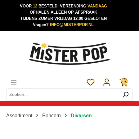
VOOR
12
BESTELD, VERZENDING
VANDAAG
Ga naar de hoofdinhoud
OPHALEN ALLEEN OP AFSPRAAK
TIJDENS ZOMER VRIJDAG 12.00 GESLOTEN
Vragen?
INFO@MISTERPOP.NL
Je hebt 0 items op je 
Assortiment
Popcorn
Diversen