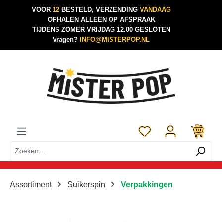
VOOR
12
BESTELD, VERZENDING
VANDAAG
Ga naar de hoofdinhoud
OPHALEN ALLEEN OP AFSPRAAK
TIJDENS ZOMER VRIJDAG 12.00 GESLOTEN
Vragen?
INFO@MISTERPOP.NL
Je hebt 0 items op je 
Assortiment
Suikerspin
Verpakkingen