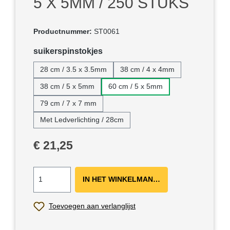
5 X 5MM / 250 STUKS
Productnummer:
ST0061
Selecteer
suikerspinstokjes
28 cm / 3.5 x 3.5mm
38 cm / 4 x 4mm
38 cm / 5 x 5mm
60 cm / 5 x 5mm
79 cm / 7 x 7 mm
Met Ledverlichting / 28cm
Normale prijs:
€ 21,25
IN HET WINKELMANDJE ＋
Toevoegen aan verlanglijst