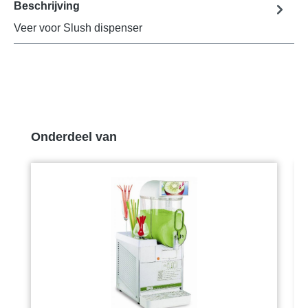
Beschrijving
Veer voor Slush dispenser
Productgalerij overslaan
Onderdeel van