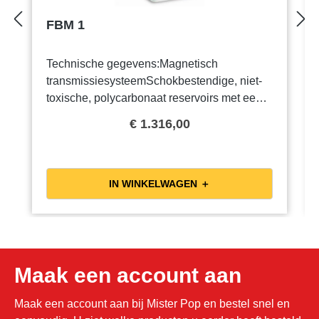
FBM 1
Technische gegevens:Magnetisch
transmissiesysteemSchokbestendige, niet-
toxische, polycarbonaat reservoirs met een
inhoud van 10 literRVS
€ 1.316,00
behuizingHermetisch gesloten
koelsysteemTweede extra roerwerk voor een
homogener productVerlichting in boven
kapBeveiligingen:Roerwerk stopt bij
IN WINKELWAGEN ＋
geopende dekselDruk schakelaar
overbelasting beveiligdCondens
filterThermostaten geschikt voor gekoelde
dranken en nachtstandGeluidsniveau minder
dan 70 dB (A)Voor deze machine heeft
Maak een account aan
Mister Pop eigen siropen in verschillende
smaken! Meer informatie over deze siropen
Maak een account aan bij Mister Pop en bestel snel en