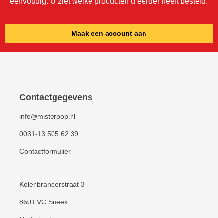
vindt u in de rubriek siropen.
eenvoudig. U ziet welke producten u eerder heeft besteld.
Maak een account aan
Contactgegevens
info@misterpop.nl
0031-13 505 62 39
Contactformulier
Kolenbranderstraat 3
8601 VC Sneek